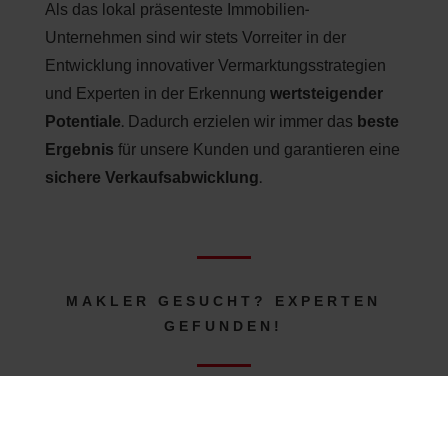
Als das lokal präsenteste Immobilien-
Unternehmen sind wir stets Vorreiter in der
Entwicklung innovativer Vermarktungsstrategien
und Experten in der Erkennung
wertsteigender
Potentiale
. Dadurch erzielen wir immer das
beste
Ergebnis
für unsere Kunden und garantieren eine
sichere Verkaufsabwicklung
.
MAKLER GESUCHT? EXPERTEN
GEFUNDEN!