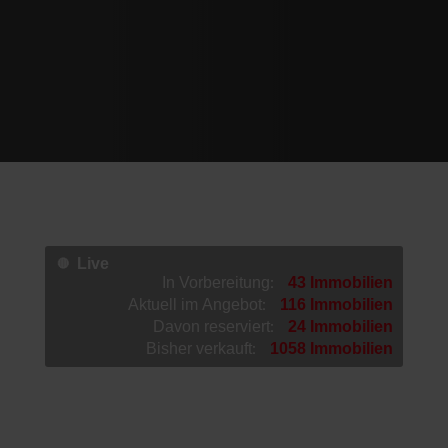
Live
🔴
In Vorbereitung:
43 Immobilien
Aktuell im Angebot:
116 Immobilien
Davon reserviert:
24 Immobilien
Bisher verkauft:
1058 Immobilien