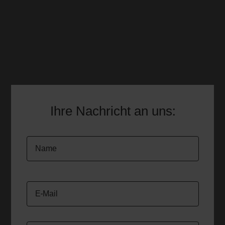
4,9 von 5 Sternen bei 500+ Google-Bewertungen
Neustadt: Mo. – Fr. 09:00 – 12:00 & 13:00 –
18:00 Uhr
Bad Dürkheim: Termine nach Absprache
Ihre Nachricht an uns: