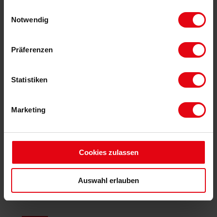
gesammelt haben.
Einwilligungsauswahl
Notwendig
Erleben Sie in unserem YouTube-Video dieses
vollständig modernisierte Haus, das mitten in der
Präferenzen
Natur liegt und sofort bezugsfertig ist. Das Video
bietet einen Einblick in die detaillierte
Statistiken
Raumgestaltung und den atemberaubenden
Ausblick, der dieses Objekt so besonders macht.
Marketing
Cookies zulassen
Stilvolles 50er Jahre
Auswahl erlauben
Anwesen