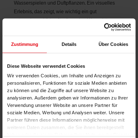
Wasserspielen und Duftpflanzen. Ein visuelles
Erlebnis, das zeigt, wie wichtig ein gut
präsentiertes Video für die wahre Wertschätzung
einer Immobilie ist.
Zustimmung
Details
Über Cookies
Diese Webseite verwendet Cookies
Wir verwenden Cookies, um Inhalte und Anzeigen zu
personalisieren, Funktionen für soziale Medien anbieten
zu können und die Zugriffe auf unsere Website zu
analysieren. Außerdem geben wir Informationen zu Ihrer
Modernisiertes
Verwendung unserer Website an unsere Partner für
soziale Medien, Werbung und Analysen weiter. Unsere
Zweifamilienhaus
Partner führen diese Informationen möglicherweise mit
weiteren Daten zusammen, die Sie ihnen bereitgestellt
haben oder die sie im Rahmen Ihrer Nutzung der Dienste