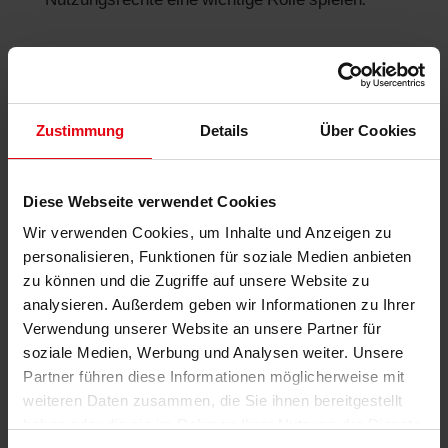
Nutzungsrechte eine wichtige Rolle spielen.
Bauakte und Genehmigungen –
rechtliche Sicherheit
Umbauten sind in vielen Immobilien in Landau
Zustimmung
Details
Über Cookies
üblich. Doch nicht alle wurden offiziell
genehmigt. Genau hier liegt ein großes Risiko.
Diese Webseite verwendet Cookies
Fehlende Baugenehmigungen können dazu
Wir verwenden Cookies, um Inhalte und Anzeigen zu
führen, dass Käufer abspringen oder Banken die
personalisieren, Funktionen für soziale Medien anbieten
Finanzierung verweigern. Eine vollständige
zu können und die Zugriffe auf unsere Website zu
Bauakte schafft hier Sicherheit.
analysieren. Außerdem geben wir Informationen zu Ihrer
Verwendung unserer Website an unsere Partner für
soziale Medien, Werbung und Analysen weiter. Unsere
Baulastenverzeichnis – versteckte
Partner führen diese Informationen möglicherweise mit
Einschränkungen erkennen
weiteren Daten zusammen, die Sie ihnen bereitgestellt
Baulasten können die Nutzung eines
haben oder die sie im Rahmen Ihrer Nutzung der Dienste
Grundstücks erheblich beeinflussen.