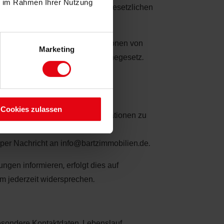
ie im Rahmen Ihrer Nutzung
uftretende Personen, sobald die gesetzlichen
en und Kopien oder Dokumentationen von
Marketing
 den Pflichten aus dem Geldwäschegesetz.
esetzlichen Fristen gelten.
Cookies zulassen
e Kontaktdaten, um Ihnen Informationen zu
 1 lit. a DSGVO. Sie können Ihre
r per Nachricht an info@bartzimmobilien.de.
gen informieren, erfolgt dies auf
em jederzeit widersprechen.
esondere Kontaktdaten, Lebenslauf,