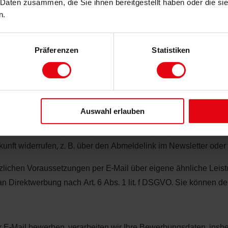
 Daten zusammen, die Sie ihnen bereitgestellt haben oder die s
 Rechtsgeschäfts, wirtschaftlich Berechtigte und ggf. für diese a
n.
atum, Geburtsort, Staatsangehörigkeit, Anschrift, Ausweisdat
Präferenzen
Statistiken
chtsgrundlage ist Art. 6 Abs. 1 lit. c DSGVO in Verbindung mit
den in der Regel fünf Jahre aufbewahrt, soweit keine längeren g
Auswahl erlauben
r in werbliche Kommunikation einwilligen, verarbeiten wir Ihr
senden. Rechtsgrundlage ist Ihre Einwilligung nach Art. 6 Abs.
ukunft widerrufen, z. B. über den Abmeldelink im Newsletter ode
ichen Voraussetzungen per E-Mail über eigene ähnliche Leistun
n Direktwerbung nach Art. 6 Abs. 1 lit. f DSGVO. Sie können d
 E-Mail bewerben, verarbeiten wir Ihre Bewerbungsdaten, insb