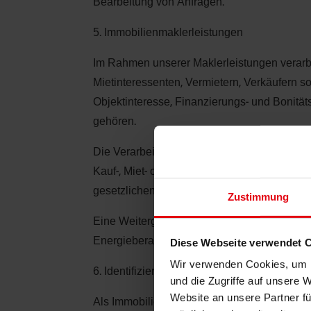
Bearbeitung von Anfragen.
5. Immobilienmaklerleistungen
Im Rahmen unserer Maklerleistungen verarb
Mietinteressenten, Vermietern, Verkäufern s
Objektinteresse, Finanzierungs- und Bonit
gehören.
Die Verarbeitung erfolgt zur Durchführung 
Kauf-, Miet- oder sonstigen Immobilienverträ
gesetzlichen Pflichten unterliegen, etwa ste
Zustimmung
Eine Weitergabe kann, soweit erforderlich, a
Energieberater, Handwerker, Immobilienporta
Diese Webseite verwendet 
Wir verwenden Cookies, um I
6. Identifizierung nach dem Geldwäscheges
und die Zugriffe auf unsere 
Website an unsere Partner fü
Als Immobilienmakler können wir verpflichte