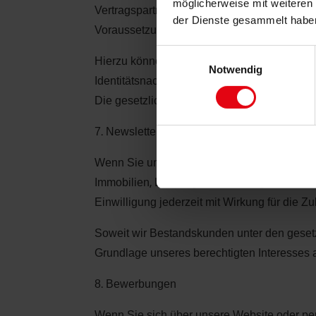
möglicherweise mit weiteren
Vertragspartner, Parteien eines vermittelten
der Dienste gesammelt habe
Voraussetzungen vorliegen.
Einwilligungsauswahl
Hierzu können insbesondere Name, Geburtsd
Notwendig
Identitätsnachweisen verarbeitet werden. Re
Die gesetzlich erforderlichen Nachweise wer
7. Newsletter und werbliche Kommunikation
Wenn Sie unseren Newsletter abonnieren ode
Immobilien, Leistungen und Neuigkeiten zuzu
Einwilligung jederzeit mit Wirkung für die Z
Soweit wir Bestandskunden unter den gesetzl
Grundlage unseres berechtigten Interesses a
8. Bewerbungen
Wenn Sie sich über unsere Website oder per