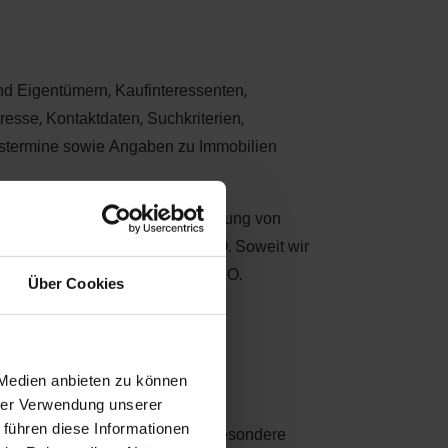
nd Eigentümern, Kaufinteressenten,
esse, Kontaktdaten, Suchkriterien,
ngstermine sowie Angaben zu Immobilien
on Maklerverträgen, zur Vermittlung von
e ist Art. 6 Abs. 1 lit. b DSGVO. Soweit wir
undlage Art. 6 Abs. 1 lit. c DSGVO.
Über Cookies
r, Hausverwaltungen, Fotografen,
 erfolgen.
 Medien anbieten zu können
hrer Verwendung unserer
 führen diese Informationen
nd zu prüfen. Dies betrifft insbesondere