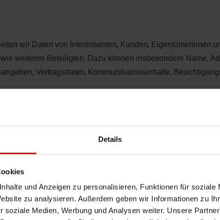
eiten wir Daten von Interessenten, Kunden, Eigentümerinnen u
owie weiteren Beteiligten. Dazu können insbesondere Name, Adr
ätsangaben, Vertragsdaten, Kommunikationsinhalte, Besichtigu
vorvertraglicher Maßnahmen, zur Anbahnung und Durchführung v
gen sowie zur Kommunikation mit den Beteiligten. Rechtsgrundlag
uer-, handels- oder geldwäscherechtlichen Pflichten, ist Rechtsgr
Details
n Vertragsparteien, Notare, Finanzierungsinstitute, Dienstleiste
le, IT-Dienstleister, Steuerberater, Rechtsberater und Behörden
Cookies
nhalte und Anzeigen zu personalisieren, Funktionen für soziale
etz
Website zu analysieren. Außerdem geben wir Informationen zu I
r soziale Medien, Werbung und Analysen weiter. Unsere Partner
t sein, Identitätsdaten nach dem Geldwäschegesetz zu erheben u