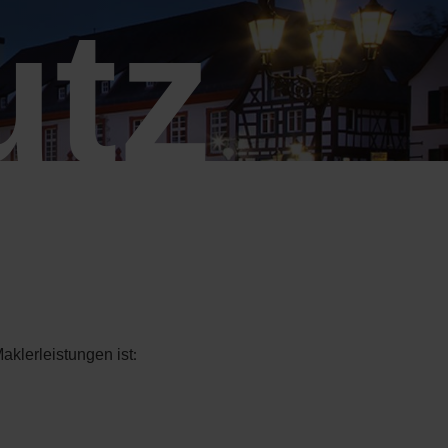
utz
klerleistungen ist: