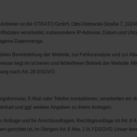
nbieter ist die STRATO GmbH, Otto-Ostrowski-Straße 7, 10249 
ffsdaten verarbeitet, insbesondere IP-Adresse, Datum und Uhrzei
tragene Datenmenge.
abilen Bereitstellung der Website, zur Fehleranalyse und zur Ab
eresse liegt im sicheren und fehlerfreien Betrieb der Website. M
eitung nach Art. 28 DSGVO.
sformular, E-Mail oder Telefon kontaktieren, verarbeiten wir di
inhalt und ggf. weitere Angaben zu Ihrem Anliegen.
er Anfrage und für Anschlussfragen. Rechtsgrundlage ist Art. 6 A
gerichtet ist, im Übrigen Art. 6 Abs. 1 lit. f DSGVO. Unser berec