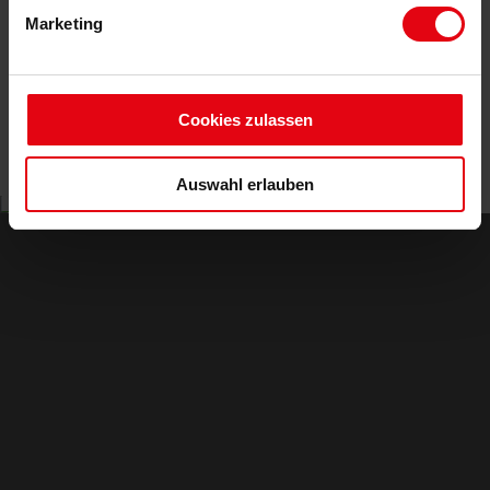
Marketing
Cookies zulassen
Kontakt
Auswahl erlauben
Maximilianstraße 37
67433 Neustadt
06321 / 499 02 0
Kurgartenstraße 6
Bad Dürkheim