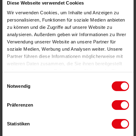
Diese Webseite verwendet Cookies
Zukünftig nichts mehr
Wir verwenden Cookies, um Inhalte und Anzeigen zu
verpassen!
personalisieren, Funktionen für soziale Medien anbieten
zu können und die Zugriffe auf unsere Website zu
analysieren. Außerdem geben wir Informationen zu Ihrer
SUCHAUFTRAG
Verwendung unserer Website an unsere Partner für
soziale Medien, Werbung und Analysen weiter. Unsere
Partner führen diese Informationen möglicherweise mit
weiteren Daten zusammen, die Sie ihnen bereitgestellt
haben oder die sie im Rahmen Ihrer Nutzung der Dienste
gesammelt haben.
Einwilligungsauswahl
BESONDERE GELEGENHEIT:
Notwendig
BAUGRUNDSTÜCK IN RUHIGER WOHNLAGE
AM PFÄLZERWALD
67471 Elmstein, Wohngrundstück
Präferenzen
1889m²
0,0
0,0
auf Anfrage
Preis:
Statistiken