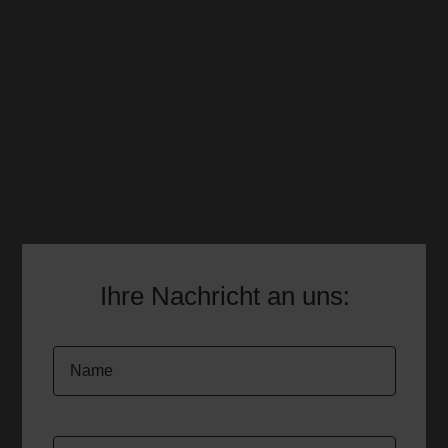
06322 / 7905 305
4,9 von 5 Sternen bei 500+ Google-Bewertungen
Neustadt: Mo. – Fr. 09:00 – 12:00 & 13:00 –
18:00 Uhr
Bad Dürkheim: Termine nach Absprache
Ihre Nachricht an uns: