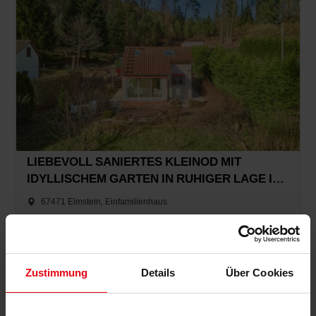
LIEBEVOLL SANIERTES KLEINOD MIT
IDYLLISCHEM GARTEN IN RUHIGER LAGE IM
PFÄLZERWALD
67471 Elmstein, Einfamilienhaus
44 m²
962m²
2,5
1
185.000 EUR
DETAILS
Kaufpreis:
Zustimmung
Details
Über Cookies