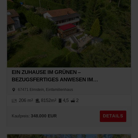
EIN ZUHAUSE IM GRÜNEN –
BEZUGSFERTIGES ANWESEN IM
PFÄLZERWALD MIT TRAUMHAFTEM GARTEN
67471 Elmstein, Einfamilienhaus
206 m²
8152m²
4,5
2
348.000 EUR
DETAILS
Kaufpreis: