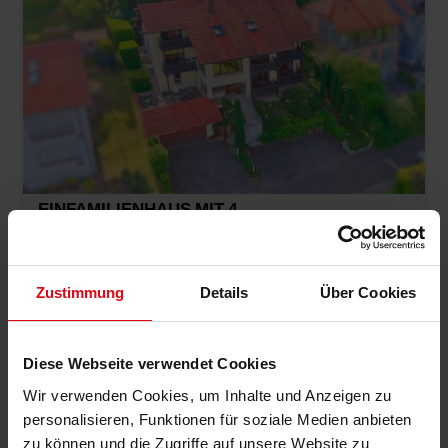
EINFAMILIENHAUS MIT 4
FERIENAPPARTEMENTS UND TRAUMHAFTEN
PANORAMABLICK
76889 Gleiszellen-Gleishorbach, Einfamilienhaus
Zustimmung
Details
Über Cookies
157 m²
952m²
10
0,0
775.000 EUR
DETAILS
Kaufpreis:
Diese Webseite verwendet Cookies
Wir verwenden Cookies, um Inhalte und Anzeigen zu
personalisieren, Funktionen für soziale Medien anbieten
zu können und die Zugriffe auf unsere Website zu