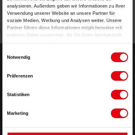
analysieren. Außerdem geben wir Informationen zu Ihrer
Verwendung unserer Website an unsere Partner für
soziale Medien, Werbung und Analysen weiter. Unsere
Kontakt
Partner führen diese Informationen möglicherweise mit
weiteren Daten zusammen, die Sie ihnen bereitgestellt
haben oder die sie im Rahmen Ihrer Nutzung der Dienste
gesammelt haben.
Einwilligungsauswahl
Notwendig
Maximilianstraße 37
67433 Neustadt
Präferenzen
06321 / 499 02 0
Statistiken
Kurgartenstraße 6
Bad Dürkheim
Marketing
06322 / 7905 305