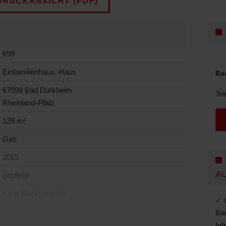
RUCKANSICHT (PDF)
699
Einfamilienhaus, Haus
Ba
67098 Bad Dürkheim
Tel
Rheinland-Pfalz
129 m²
Gas
2015
A
gepflegt
nach Rücksprache
✓ s
Bad
Inf