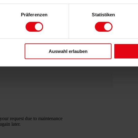
tol
bau, was sich in einigen Veranstaltungen widerspiegelt.
✓ 
st keine Wünsche offen. Ein vielfältiges schulisches
Präferenzen
Statistiken
aus
n, einem Gymnasium, Real- und Förderschule, die
pr
die ärztliche Versorgung – all das ist hier gegeben.
St
 Verkehrsanbindungen in alle Richtungen, denn Bad
imm
d 271 sowie die Autobahn 650 an das überregionale
✓ C
Auswahl erlauben
ebt ist das Baugebiet Fronhof, das durch seine ruhige
pra