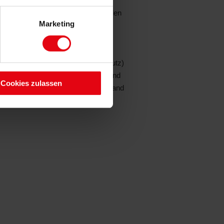
lem Blick
schön angelegter Garten, nach Süden
Marketing
gerichtet, mit großer Terrasse,
aktischem Gartenhaus mit
romversorgung und
ergrünen Kirschlorbeer (Sichtschutz)
arport mit Außenstellplatz davor und
Cookies zulassen
ktischem Fahrrad- und Müllunterstand