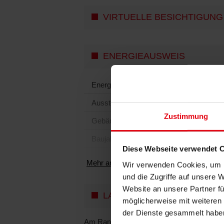
VIRTUELLE BESICHTIGUNG
ENERGIEAUSWEIS
Energieausweistyp
Ausstellungsdatum
Zustimmung
Gebäudeart
Baujahr
Diese Webseite verwendet 
Mehr anzeigen
Wir verwenden Cookies, um I
und die Zugriffe auf unsere 
Website an unsere Partner fü
LAGE
möglicherweise mit weiteren
der Dienste gesammelt habe
Am Rande des Pfälzer Waldes liegt der Ku