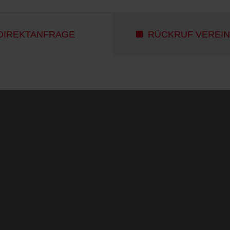
DIREKTANFRAGE
RÜCKRUF VEREI
Kurgartenstraße 6
Bad Dürkheim
06322 / 7905 305
Bewertungen
3:00 – 18:00 Uhr