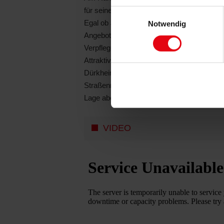
für seinen Hauptwirtschaftszweig, den Wein
Einwilligungsauswahl
Egal ob Jung oder Alt, die Infrastruktur läs
Notwendig
Angebot vor Ort, mit einigen Grundschule
Verpflegung durch Supermärkte, Bäcker und 
Attraktiv ist aber auch die Lage mit guten
Dürkheim ist über die Bundesstraße 37 un
Straßennetz angeschlossen. Besonders beli
Lage aber auch die Stadtnähe überzeugt.
VIDEO