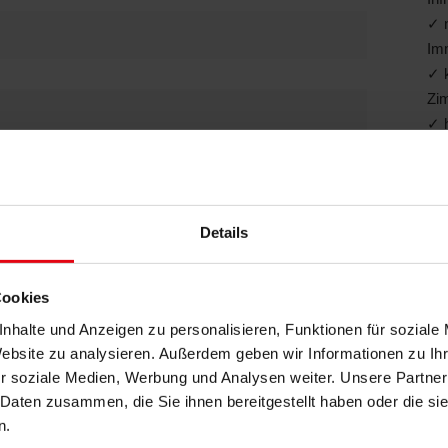
✓ n
Imm
✓ k
Zi
✓ h
gro
Bedarfs­ausweis
Ein
Rol
19.06.2015
(ze
Details
Wohngebäude
✓ 
an
2015
Cookies
und
✓ 
nhalte und Anzeigen zu personalisieren, Funktionen für soziale
be
Website zu analysieren. Außerdem geben wir Informationen zu I
Do
r soziale Medien, Werbung und Analysen weiter. Unsere Partner
✓ d
 Daten zusammen, die Sie ihnen bereitgestellt haben oder die s
fra
n.
r- und Weinort Bad Dürkheim. Bekannt ist Bad Dürkheim