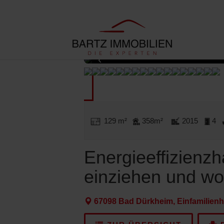
Terrasse
‹
129 m²
358m²
2015
4
Energieeffizienzh
einziehen und wo
67098 Bad Dürkheim, Einfamilien