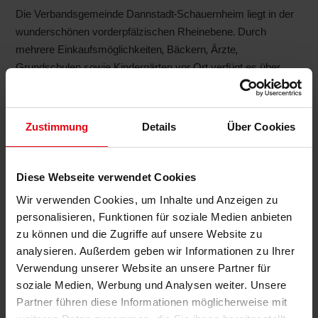
Die Verbandsgemeinde Dannstadt-Schauernheim liegt in der
wunderschönen vorderpfälzischen Rheinebene. Durch
mehrere Einkaufsmöglichkeiten, Bäckern, Ärzte,
Grundschulen sowie Kindergärten vor Ort verfügt es über
eine gute Infrastruktur. Auch der Freizeitspaß für Groß und
Klein ist durch verschiedene Vereine, einem kleinen Flugplatz,
einem Sportplatz und mehreren Spielplätzen gegeben. Über
Zustimmung
Details
Über Cookies
die A65 und der naheliegenden A61, sowie die sehr gute
Busverbindung in die umliegenden Dörfer und nach
Ludwigshafen-Zentrum, garantieren die schnelle Anbindung in
Diese Webseite verwendet Cookies
alle Richtungen.
Wir verwenden Cookies, um Inhalte und Anzeigen zu
personalisieren, Funktionen für soziale Medien anbieten
zu können und die Zugriffe auf unsere Website zu
KONTAKT
analysieren. Außerdem geben wir Informationen zu Ihrer
Verwendung unserer Website an unsere Partner für
soziale Medien, Werbung und Analysen weiter. Unsere
Bartz Immobilien
Partner führen diese Informationen möglicherweise mit