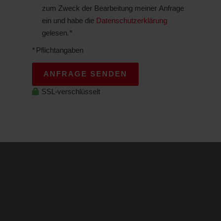
zum Zweck der Bearbeitung meiner Anfrage
ein und habe die
Datenschutzerklärung
gelesen. *
* Pflichtangaben
ANFRAGE SENDEN
SSL-verschlüsselt
Maximilianstraße 37
67433 Neustadt
06321 / 499 02 0