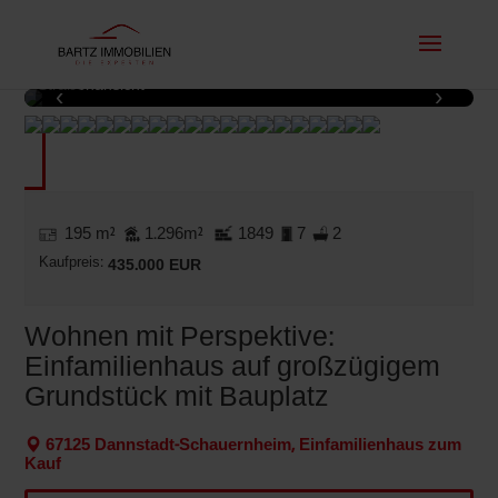
Straßenansicht
‹
›
1 / 20
195 m²
1.296m²
1849
7
2
Kaufpreis:
435.000 EUR
Wohnen mit Perspektive:
Einfamilienhaus auf großzügigem
Grundstück mit Bauplatz
67125 Dannstadt-Schauernheim, Einfamilienhaus zum
Kauf