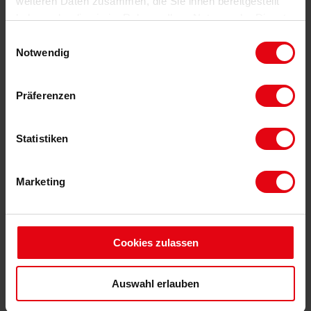
weiteren Daten zusammen, die Sie ihnen bereitgestellt
Telefon: 06321 / 499 02 0
haben oder die sie im Rahmen Ihrer Nutzung der Dienste
gesammelt haben.
Einwilligungsauswahl
KONTAKTIEREN
Notwendig
Präferenzen
BESONDERHEITEN / AUSSTATTUNG
✓ großzügiges Grundstück mit zusätzlichem Bauplatz
Statistiken
zur Bebauung von bis zu drei Reihenhäuser
✓ ruhige Innenhoflage mit viel Privatsphäre und
Marketing
gewachsener Grünstruktur
✓ weitläufige Hoffläche mit ausreichend Stellplätzen für
mehrere Fahrzeuge
✓ 7 Zimmer bieten viel Platz für Familie, Homeoffice oder
Cookies zulassen
individuelle Nutzungskonzepte
✓ charaktervolle Ausstattung mit Holzdecken,
Auswahl erlauben
klassischen Türen und Altbau-Charme
✓ hohes Ausbau- und Wertsteigerungspotenzial durch