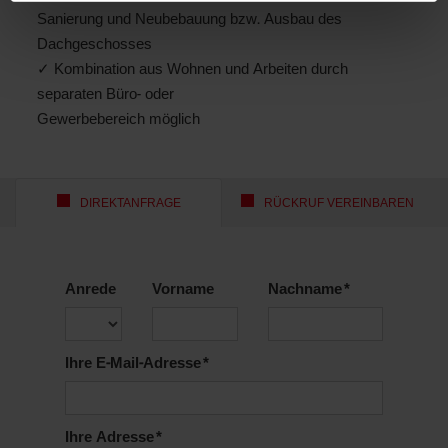
Sanierung und Neubebauung bzw. Ausbau des
Dachgeschosses
✓ Kombination aus Wohnen und Arbeiten durch
separaten Büro- oder
Gewerbebereich möglich
DIREKTANFRAGE
RÜCKRUF VEREINBAREN
Anrede
Vorname
Nachname *
Ihre E-Mail-Adresse *
Ihre Adresse *