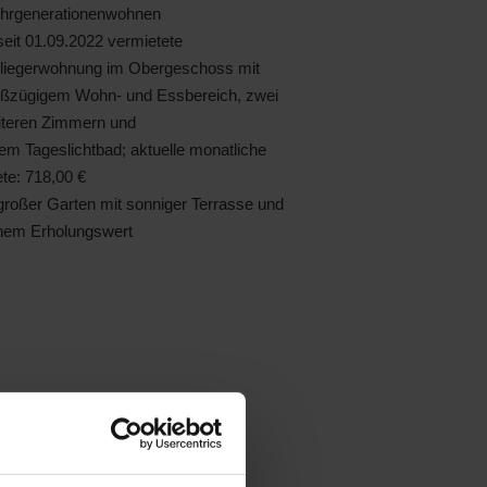
hrgenerationenwohnen
eit 01.09.2022 vermietete
nliegerwohnung im Obergeschoss mit
oßzügigem Wohn- und Essbereich, zwei
iteren Zimmern und
em Tageslichtbad; aktuelle monatliche
te: 718,00 €
roßer Garten mit sonniger Terrasse und
hem Erholungswert