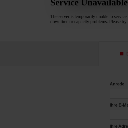
Ihre Nach
Ich ha
Ich wi
Anfrag
* Pflicht
ANF
SSL-ve