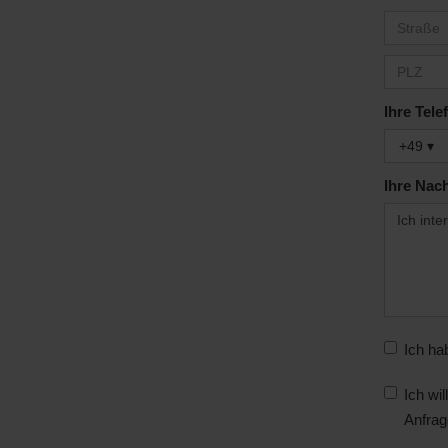
Maximilianstraße 37
67433 Neustadt
06321 / 499 02 0
4,9 von 5 Sternen bei 300+ Google-
Neustadt: Mo. – Fr. 09:00 – 12:00 & 1
Bad Dürkheim: Termine nach Abspra