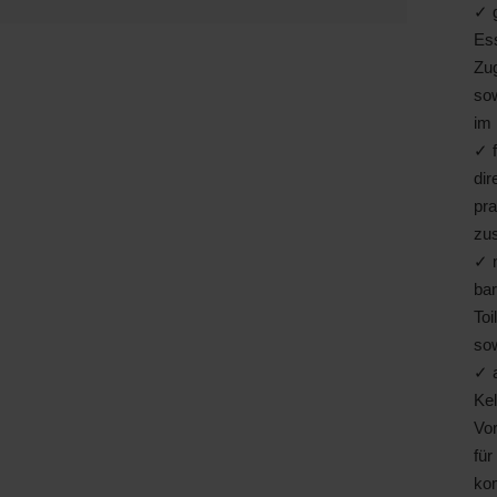
✓ g
Ess
Zu
sow
im
Bedarfs­ausweis
✓ f
di
20.06.2026
pr
19.06.2036
zus
✓ 
Wohngebäude
bar
Toi
so
✓ 
Kel
Vo
n Neustadt und ist der zweitgrößte Stadtteil von
für
t das Hambacher Schloss ein Anziehungspunkt für
ko