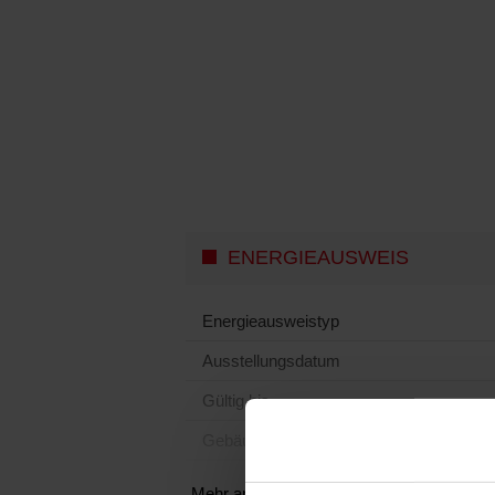
Besucher von nah und fern. Neben den vielf
auch zahlreiche alte Winzerhäuser und rom
gemütlichen Abend in besonderer Kulisse 
Nicht nur das Ambiente macht Hambach so be
von Neustadt. Geschäfte des täglichen Bed
Busanbindung – all dies wurde hier gescha
ermöglichen.
VIDEO