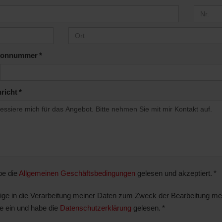
Kurgartenstraße 6
Bad Dürkheim
06322 / 7905 305
Bewertungen
3:00 – 18:00 Uhr
che