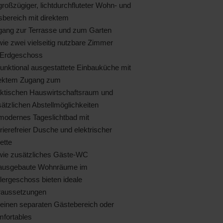
roßzügiger, lichtdurchfluteter Wohn- und
bereich mit direktem
gang zur Terrasse und zum Garten
ie zwei vielseitig nutzbare Zimmer
 Erdgeschoss
unktional ausgestattete Einbauküche mit
rektem Zugang zum
aktischen Hauswirtschaftsraum und
ätzlichen Abstellmöglichkeiten
modernes Tageslichtbad mit
rierefreier Dusche und elektrischer
lette
wie zusätzliches Gäste-WC
ausgebaute Wohnräume im
lergeschoss bieten ideale
raussetzungen
 einen separaten Gästebereich oder
mfortables