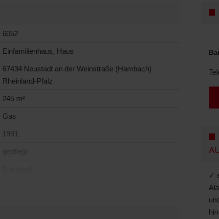
6052
Einfamilienhaus, Haus
Ba
67434 Neustadt an der Weinstraße (Hambach)
Tel
Rheinland-Pfalz
245 m²
Gas
1991
A
gepflegt
Standard
✓ e
Ala
und
hin