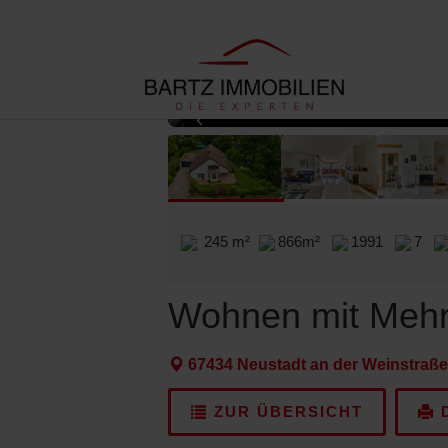
Außenansicht
‹
245 m²
866m²
1991
7
Wohnen mit Mehrw
67434 Neustadt an der Weinstraße
ZUR ÜBERSICHT
D