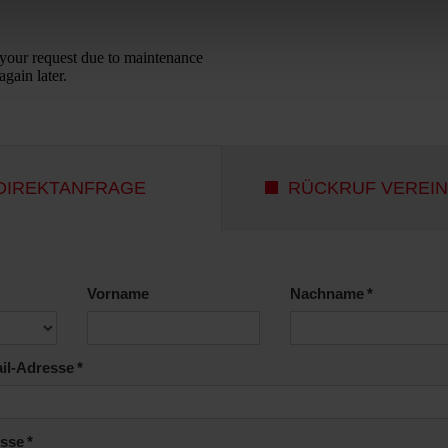
richt *
be die
Allgemeinen Geschäftsbedingungen
gelesen und akzeptiert. *
llige in die Verarbeitung meiner Daten zum Zweck der Bearbeitung me
e ein und habe die
Datenschutzerklärung
gelesen. *
angaben
RAGE SENDEN
rschlüsselt