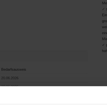
ältigen kulturellen Veranstaltungen bietet Hambach
Me
antische, enge Gassen mit vielen Brunnen, die einen
✓ s
versprechen.
Ei
liebt auch die gute Infrastruktur spricht für diesen Teil
gr
arfs, Kindergärten & Schulen, Vereine und eine gute
we
ffen, um das Leben für alle Generationen zu
ein
Mie
✓ g
ho