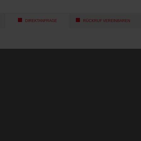
DIREKTANFRAGE
RÜCKRUF VEREINBAREN
Maximilianstraße 37
67433 Neustadt
06321 / 499 02 0
Kurgartenstraße 6
Bad Dürkheim
06322 / 7905 305