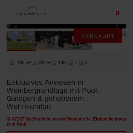
►
Rückansicht
‹
›
1 / 24
VERKAUFT
180 m²
884m²
1984
7
3
Exklusives Anwesen in
Weinbergrandlage mit Pool,
Garagen & gehobenem
Wohnkomfort
67157 Wachenheim an der Weinstraße, Einfamilienhaus
zum Kauf