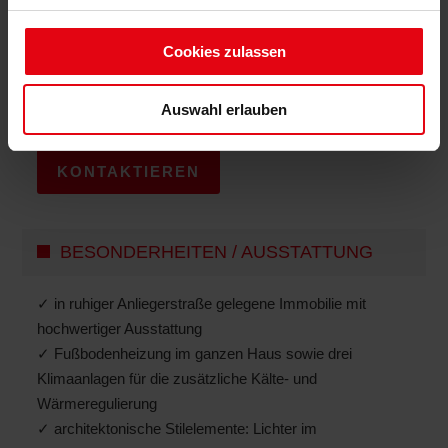
Cookies zulassen
Bartz Immobilien
Auswahl erlauben
Telefon: 06321 / 499 02 0
KONTAKTIEREN
BESONDERHEITEN / AUSSTATTUNG
✓ in ruhiger Anliegerstraße gelegene Immobilie mit
hochwertiger Ausstattung
✓ Fußbodenheizung im ganzen Haus sowie drei
Klimaanlagen für die zusätzliche Kälte- und
Wärmeregulierung
✓ architektonische Stilelemente: Lichter im