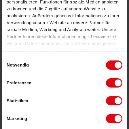
personalisieren, Funktionen für soziale Medien anbieten
erreichen. Durch ortsansässige Vereine werden im Ort
zu können und die Zugriffe auf unsere Website zu
unzählige Freizeitaktivitäten angeboten. Die gute
analysieren. Außerdem geben wir Informationen zu Ihrer
Busverbindung, der Bahnhof, aber auch eine schnelle PKW-
Verwendung unserer Website an unsere Partner für
Anbindung in alle Richtungen über die Autobahn oder
soziale Medien, Werbung und Analysen weiter. Unsere
Landstraßen ermöglichen kurze Wege und machen
Partner führen diese Informationen möglicherweise mit
Wachenheim noch attraktiver.
weiteren Daten zusammen, die Sie ihnen bereitgestellt
haben oder die sie im Rahmen Ihrer Nutzung der Dienste
gesammelt haben.
Einwilligungsauswahl
VIDEO
Notwendig
Präferenzen
Statistiken
Marketing
KONTAKT