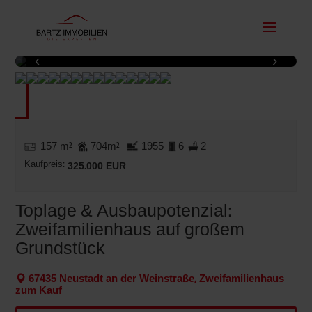
Außenansicht
‹
›
1 / 14
157 m²
704m²
1955
6
2
Kaufpreis:
325.000 EUR
Toplage & Ausbaupotenzial:
Zweifamilienhaus auf großem
Grundstück
67435 Neustadt an der Weinstraße, Zweifamilienhaus
zum Kauf