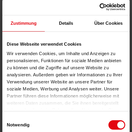
Einwohnern, so begehrt.
Zustimmung
Details
Über Cookies
KONTAKT
Diese Webseite verwendet Cookies
Bartz Immobilien
Wir verwenden Cookies, um Inhalte und Anzeigen zu
personalisieren, Funktionen für soziale Medien anbieten
Telefon: 06321 / 499 02 0
zu können und die Zugriffe auf unsere Website zu
analysieren. Außerdem geben wir Informationen zu Ihrer
KONTAKTIEREN
Verwendung unserer Website an unsere Partner für
soziale Medien, Werbung und Analysen weiter. Unsere
Partner führen diese Informationen möglicherweise mit
BESONDERHEITEN / AUSSTATTUNG
weiteren Daten zusammen, die Sie ihnen bereitgestellt
haben oder die sie im Rahmen Ihrer Nutzung der Dienste
✓ begehrte Wohnlage in naturnaher Umgebung
gesammelt haben.
Einwilligungsauswahl
✓ großzügige, vermietete 4-Zimmer-
Notwendig
Erdgeschosswohnung mit direktem Zugang