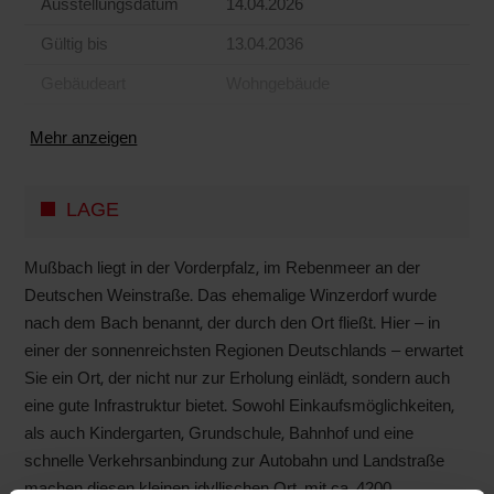
Ausstellungsdatum
14.04.2026
Gültig bis
13.04.2036
Gebäudeart
Wohngebäude
Mehr anzeigen
LAGE
Mußbach liegt in der Vorderpfalz, im Rebenmeer an der
Deutschen Weinstraße. Das ehemalige Winzerdorf wurde
nach dem Bach benannt, der durch den Ort fließt. Hier – in
einer der sonnenreichsten Regionen Deutschlands – erwartet
Sie ein Ort, der nicht nur zur Erholung einlädt, sondern auch
eine gute Infrastruktur bietet. Sowohl Einkaufsmöglichkeiten,
als auch Kindergarten, Grundschule, Bahnhof und eine
schnelle Verkehrsanbindung zur Autobahn und Landstraße
machen diesen kleinen idyllischen Ort, mit ca. 4200