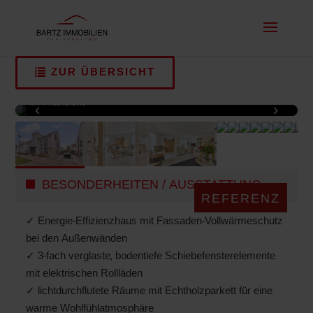
ZUR ÜBERSICHT
Außenansicht
‹
›
1 / 13
BESONDERHEITEN / AUSSTATTUNG
REFERENZ
✓ Energie-Effizienzhaus mit Fassaden-Vollwärmeschutz
bei den Außenwänden
✓ 3-fach verglaste, bodentiefe Schiebefensterelemente
mit elektrischen Rollläden
✓ lichtdurchflutete Räume mit Echtholzparkett für eine
warme Wohlfühlatmosphäre