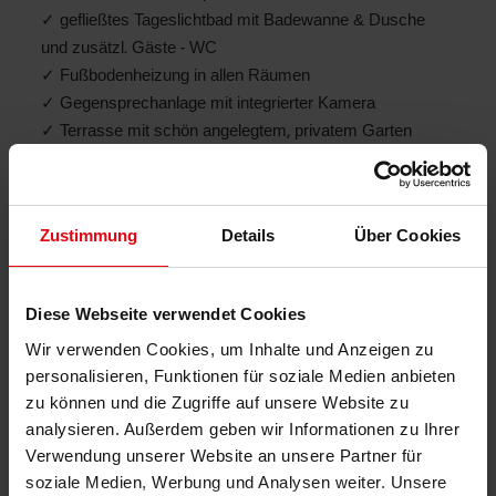
✓ gefließtes Tageslichtbad mit Badewanne & Dusche
und zusätzl. Gäste - WC
✓ Fußbodenheizung in allen Räumen
✓ Gegensprechanlage mit integrierter Kamera
✓ Terrasse mit schön angelegtem, privatem Garten
✓ Nutz- und Lagerfläche im eigenen Kellerraum
✓ inkl. 2 Tiefgaragenstellplätze & ein Außenstellplatz
Zustimmung
Details
Über Cookies
LAGE
Diese Webseite verwendet Cookies
Am Rande des Pfälzer Waldes liegt der Kur- und Weinort
Wir verwenden Cookies, um Inhalte und Anzeigen zu
Bad Dürkheim. Bekannt ist Bad Dürkheim für seinen
personalisieren, Funktionen für soziale Medien anbieten
Hauptwirtschaftszweig, den Weinbau, was sich in einigen
zu können und die Zugriffe auf unsere Website zu
Veranstaltungen widerspiegelt. Egal ob Jung oder Alt, die
analysieren. Außerdem geben wir Informationen zu Ihrer
Infrastruktur lässt keine Wünsche offen. Ein vielfältiges
Verwendung unserer Website an unsere Partner für
schulisches Angebot vor Ort, mit einigen Grundschulen,
soziale Medien, Werbung und Analysen weiter. Unsere