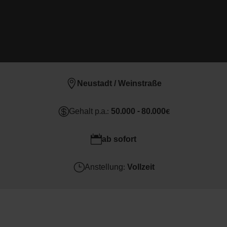
KARRIERE SEITE

Neustadt / Weinstraße

Gehalt p.a.:
50.000 - 80.000€

ab sofort
}
Anstellung:
Vollzeit