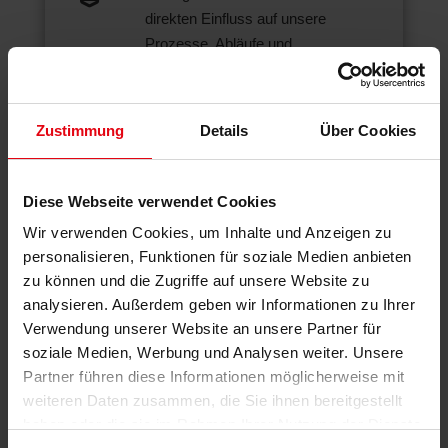
direkten Einfluss auf unsere
Prozesse, Abläufe und
gemeinsamen Erfolge.
Starke Arbeitsatmosphäre
Zustimmung
Details
Über Cookies
Bei uns erlebst du ein kollegiales,
familiäres Miteinander. Wir ziehen

alle am gleichen Strang,
Diese Webseite verwendet Cookies
unterstützen uns gegenseitig und
Wir verwenden Cookies, um Inhalte und Anzeigen zu
motivieren uns dazu, Bestleistungen
personalisieren, Funktionen für soziale Medien anbieten
zu erzielen und persönlich zu
zu können und die Zugriffe auf unsere Website zu
wachsen.
analysieren. Außerdem geben wir Informationen zu Ihrer
Verwendung unserer Website an unsere Partner für
Besonderes Büro-Flair
soziale Medien, Werbung und Analysen weiter. Unsere
Dich erwarten große, helle Räume
Partner führen diese Informationen möglicherweise mit
mit Altbau-Charme und hohen
weiteren Daten zusammen, die Sie ihnen bereitgestellt

Decken, dazu Terrasse und eigener
haben oder die sie im Rahmen Ihrer Nutzung der Dienste
Büro-Garten. Unsere Arbeitsplätze