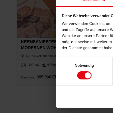
Diese Webseite verwendet 
Wir verwenden Cookies, um I
und die Zugriffe auf unsere 
Website an unsere Partner fü
möglicherweise mit weiteren
KERNSANIERTES ANWESEN: SÜDLICHE ELEG
der Dienste gesammelt habe
MODERNEN WOHNLUXUS
67273 Weisenheim am Berg, Haus
Einwilligungsauswahl
Notwendig
327 m²
875m²
9
7
995.000 EUR
Kaufpreis: