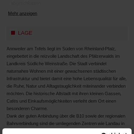
abgeschlossen.
Mehr anzeigen
LAGE
Annweiler am Trifels liegt im Süden von Rheinland-Pfalz,
eingebettet in die reizvolle Landschaft des Pfälzerwalds im
Landkreis Südliche Weinstraße. Die Stadt verbindet
naturnahes Wohnen mit einer gewachsenen städtischen
Infrastruktur und bietet damit eine hohe Lebensqualität für alle,
die Ruhe, Natur und Alltagstauglichkeit miteinander verbinden
möchten. Die historische Altstadt mit ihren kleinen Gassen,
Cafés und Einkaufsmöglichkeiten verleiht dem Ort einen
besonderen Charme.
Dank der guten Anbindung über die B10 sowie der regionalen
Bahnverbindung sind die umliegenden Zentren wie Landau in
der Pfalz und Karlsruhe bequem erreichbar. Vor Ort finden