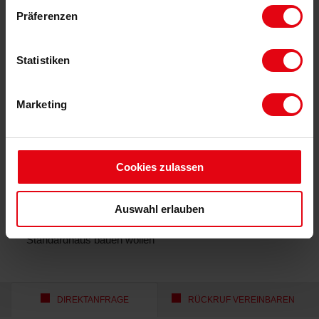
KONTAKTIEREN
Präferenzen
Statistiken
BESONDERHEITEN / AUSSTATTUNG
✓ Weitläufiges Hanggrundstück mit 1.273 m² in zentraler
Marketing
Lage in Annweiler am Trifels
✓ Ca. 720 m² Bauland, vollerschlossen, Bebauung nach
§34 BauGB gesichert
Cookies zulassen
✓ Ausgeprägte Hanglage – ideal für ein individuelles
Architektenhaus mit unverbauter Panoramaaussicht in
den Pfälzerwald
Auswahl erlauben
✓ Seltene Gelegenheit für alle, die bewusst kein
Standardhaus bauen wollen
DIREKTANFRAGE
RÜCKRUF VEREINBAREN