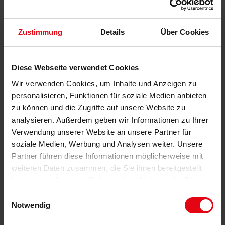
sich alle wichtigen Einrichtungen des täglichen Bedarfs,
darunter Supermärkte, Schulen, Kindergärten und
Zustimmung
Details
Über Cookies
medizinische Versorgung. Die Umgebung rund um die
bekannte Reichsburg Trifels bietet zudem vielfältige Freizeit-
und Erholungsmöglichkeiten wie Wandern, Radfahren und
Diese Webseite verwendet Cookies
Naturerlebnisse im Biosphärenreservat Pfälzerwald-
Wir verwenden Cookies, um Inhalte und Anzeigen zu
Nordvogesen. Insgesamt überzeugt Annweiler am Trifels als
personalisieren, Funktionen für soziale Medien anbieten
attraktiver Wohnstandort mit hoher Wohnqualität in naturnaher
zu können und die Zugriffe auf unsere Website zu
Umgebung und solider regionaler Anbindung.
analysieren. Außerdem geben wir Informationen zu Ihrer
Verwendung unserer Website an unsere Partner für
KONTAKT
soziale Medien, Werbung und Analysen weiter. Unsere
Partner führen diese Informationen möglicherweise mit
weiteren Daten zusammen, die Sie ihnen bereitgestellt
haben oder die sie im Rahmen Ihrer Nutzung der Dienste
Bartz Immobilien
gesammelt haben.
Einwilligungsauswahl
Telefon: 06321 / 499 02 0
Notwendig