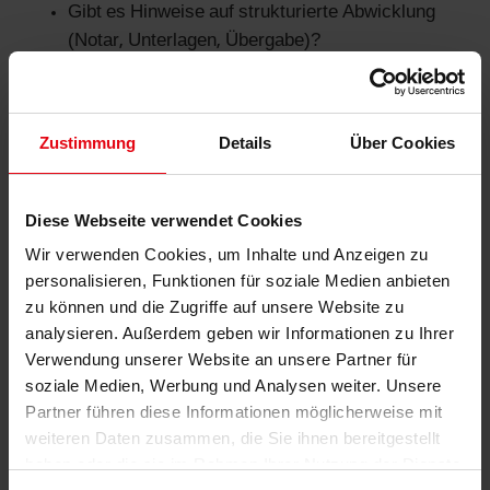
Gibt es Hinweise auf strukturierte Abwicklung
(Notar, Unterlagen, Übergabe)?
Wirkt es wiederholt konsistent – oder nur
vereinzelt?
Zustimmung
Details
Über Cookies
Maklerprovision in
Diese Webseite verwendet Cookies
Landau: Was kostet ein
Wir verwenden Cookies, um Inhalte und Anzeigen zu
Makler – und wer zahlt?
personalisieren, Funktionen für soziale Medien anbieten
Die Maklerprovision ist in Deutschland nicht
zu können und die Zugriffe auf unsere Website zu
einheitlich gesetzlich festgelegt, sondern
analysieren. Außerdem geben wir Informationen zu Ihrer
regional „ortsüblich“. Für Rheinland-Pfalz findet
Verwendung unserer Website an unsere Partner für
man häufig Spannen und Beispiele:
soziale Medien, Werbung und Analysen weiter. Unsere
Partner führen diese Informationen möglicherweise mit
weiteren Daten zusammen, die Sie ihnen bereitgestellt
Für Rheinland-Pfalz wird oft ein Gesamtwert bis
haben oder die sie im Rahmen Ihrer Nutzung der Dienste
7,14 % inkl. MwSt. genannt, der bei