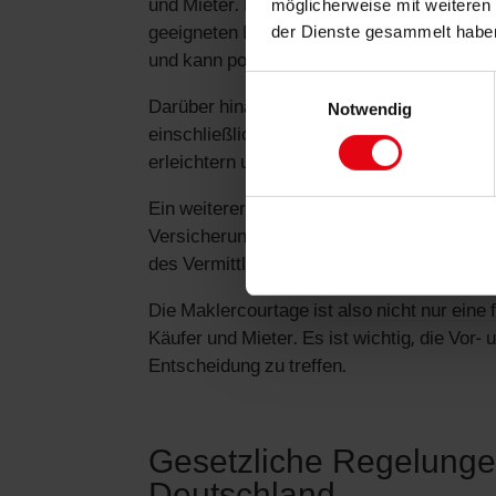
möglicherweise mit weiteren
und Mieter. Durch die Beauftragung eines 
der Dienste gesammelt habe
geeigneten Immobilie sparen. Der Makler 
und kann potenzielle Käufer oder Mieter effi
Einwilligungsauswahl
Darüber hinaus unterstützt der Makler de
Notwendig
einschließlich der Verhandlungen mit dem 
erleichtern und zu einem reibungslosen Abl
Ein weiterer Vorteil der Maklercourtage ist
Versicherung schützt den Käufer oder Mie
des Vermittlungsprozesses verursachen k
Die Maklercourtage ist also nicht nur eine 
Käufer und Mieter. Es ist wichtig, die Vor
Entscheidung zu treffen.
Gesetzliche Regelungen