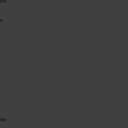
eils
ge
e
e
die