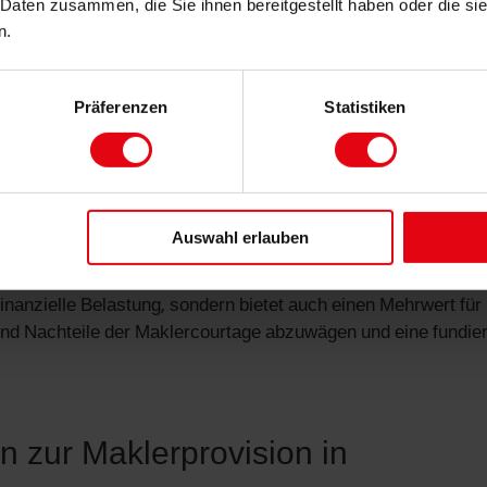
 Daten zusammen, die Sie ihnen bereitgestellt haben oder die s
Maklers können sie Zeit und Aufwand bei der Suche nach eine
n.
verfügt über umfangreiche Kenntnisse des Immobilienmarkte
zient identifizieren.
n Käufer oder Mieter während des gesamten Prozesses,
Präferenzen
Statistiken
Verkäufer oder Vermieter. Dies kann den Kauf- oder Mietvert
auf führen.
, dass der Makler eine Haftpflichtversicherung hat. Diese
ter vor möglichen Fehlern oder Schäden, die der Makler währ
Auswahl erlauben
önnte.
finanzielle Belastung, sondern bietet auch einen Mehrwert für
- und Nachteile der Maklercourtage abzuwägen und eine fundie
 zur Maklerprovision in