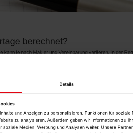
urtage berechnet?
 kann je nach Makler und Vereinbarung variieren. In der Reg
 7% des Kauf- oder Mietpreises.
 Käufer oder Mieter gezahlt. In einigen Fällen kann auch der
age übernehmen. Die genaue Regelung wird in einem
Details
rcourtage in Deutschland nicht gesetzlich festgelegt ist und
Cookies
Käufern und Mietern die Möglichkeit, die Höhe der Maklercour
nhalte und Anzeigen zu personalisieren, Funktionen für soziale
Website zu analysieren. Außerdem geben wir Informationen zu I
r soziale Medien, Werbung und Analysen weiter. Unsere Partner
e finanzielle Belastung, sondern bietet auch Vorteile für Käuf