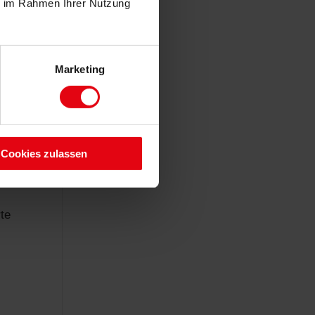
ie im Rahmen Ihrer Nutzung
r
s
Marketing
rag
end
Cookies zulassen
rte