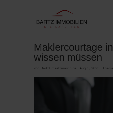
Maklercourtage i
wissen müssen
von
BartzUmsatzmaschine
|
Aug. 9, 2023
|
Them