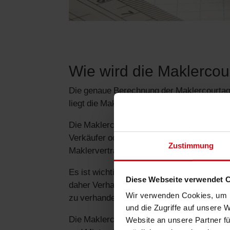
Wie wird die Maklerco
Die genaue Berechnung der Maklercourtage
liegt die Maklercourtage zwischen 3% und
Die Maklercourtage wird üblicherweise vom
Verkäufer oder Vermieter die Maklercourt
Zustimmung
Maklervertrag festgelegt.
Es ist wichtig zu beachten, dass die Makle
Diese Webseite verwendet 
daher Verhandlungssache ist. Dies bietet 
Wir verwenden Cookies, um I
zu verhandeln.
und die Zugriffe auf unsere 
Website an unsere Partner fü
Die Maklercourtage ist jedoch nicht nur ein