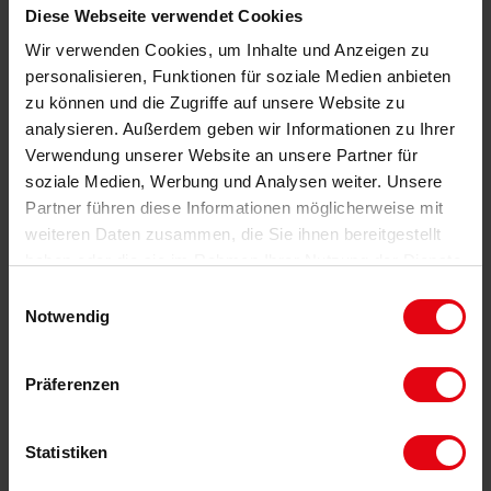
Diese Webseite verwendet Cookies
Wir verwenden Cookies, um Inhalte und Anzeigen zu
personalisieren, Funktionen für soziale Medien anbieten
zu können und die Zugriffe auf unsere Website zu
analysieren. Außerdem geben wir Informationen zu Ihrer
Verwendung unserer Website an unsere Partner für
REPRÄSENTATIVES WOHN- UND
soziale Medien, Werbung und Analysen weiter. Unsere
GESCHÄFTSHAUS IN 1A-ORTSKERNLAGE
Partner führen diese Informationen möglicherweise mit
MIT CA. 7,5% NETTORENDITE!
67480 Edenkoben, Wohn- und Geschäftshaus
weiteren Daten zusammen, die Sie ihnen bereitgestellt
haben oder die sie im Rahmen Ihrer Nutzung der Dienste
340 m²
620m²
9,5
0,0
gesammelt haben.
Einwilligungsauswahl
Notwendig
598.000 EUR
DETAILS
Kaufpreis:
Präferenzen
Statistiken
EIN KAUF – 2 MÖGLICHKEITEN: 4-ZIMMER-