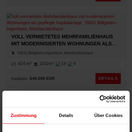
VOLL VERMIETETES MEHRFAMILIENHAUS
MIT MODERNISIERTEN WOHNUNGEN ALS
GEPFLEGTE KAPITALANLAGE
76831 Billigheim-Ingenheim, Mehrfamilienhaus
424 m²
1032m²
14
4
648.000 EUR
DETAILS
Kaufpreis:
Was ist Ihre Immobilie wert?
Zustimmung
Details
Über Cookies
ONLINE-WERTERMITTLUNG