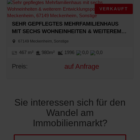
VERKAUFT
SEHR GEPFLEGTES MEHRFAMILIENHAUS
MIT SECHS WOHNEINHEITEN & WEITEREM
ENTWICKLUNGSPOTENZIAL IN MECKENHEIM
67149 Meckenheim, Sonstige
467 m²
980m²
1996
0,0
0,0
auf Anfrage
Preis:
Sie interessen sich für den
Wandel am
Immobilienmarkt?