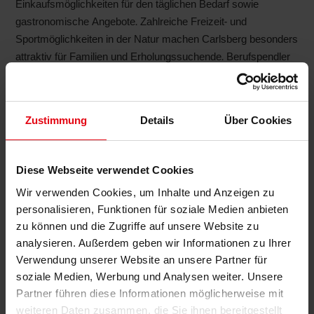
Einkaufsmöglichkeiten für den täglichen Bedarf sowie
gastronomische Angebote. Zahlreiche Freizeit- und
Sportmöglichkeiten in der Natur machen Carlsberg besonders
attraktiv für Familien und Erholungssuchende. Berufspendler
profitieren von der guten Verkehrsanbindung in Richtung
Grünstadt, Bad Dürkheim, Frankenthal und Ludwigshafen. In
Carlsberg selbst sind Kindertagesstätten und eine
Zustimmung
Details
Über Cookies
Grundschule vorhanden; weiterführende Schulen befinden
sich in den umliegenden Städten.
Diese Webseite verwendet Cookies
KONTAKT
Wir verwenden Cookies, um Inhalte und Anzeigen zu
personalisieren, Funktionen für soziale Medien anbieten
zu können und die Zugriffe auf unsere Website zu
analysieren. Außerdem geben wir Informationen zu Ihrer
Bartz Immobilien
Verwendung unserer Website an unsere Partner für
Telefon: 06321 / 499 02 0
soziale Medien, Werbung und Analysen weiter. Unsere
Partner führen diese Informationen möglicherweise mit
weiteren Daten zusammen, die Sie ihnen bereitgestellt
KONTAKTIEREN