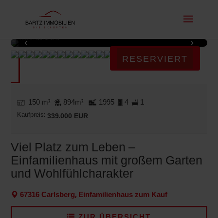
Außenansicht
‹
›
1 / 16
RESERVIERT
150 m²
894m²
1995
4
1
Kaufpreis:
339.000 EUR
Viel Platz zum Leben –
Einfamilienhaus mit großem Garten
und Wohlfühlcharakter
67316 Carlsberg, Einfamilienhaus zum Kauf
ZUR ÜBERSICHT