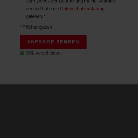
zum Zweck der Bearbeitung meiner Anfrage
ein und habe die
Datenschutzerklärung
gelesen. *
* Pflichtangaben
ANFRAGE SENDEN
SSL-verschlüsselt
Maximilianstraße 37
67433 Neustadt
06321 / 499 02 0