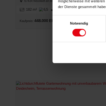
möglicherweise mit weiteren
67434 Neustadt an der Weinstraße, Maisonettewohnung
der Dienste gesammelt habe
182 m²
6,5
1
Einwilligungsauswahl
448.000 EUR
Kaufpreis:
Notwendig