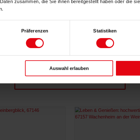
 Daten zusammen, die Sie ihnen bereitgestellt haben oder die s
76889 Schweigen-Rechtenbach
n.
104 m²
3
1
448.000 EUR
DETAILS
Kaufpreis:
Präferenzen
Statistiken
Was ist Ihre Immobilie wert?
Auswahl erlauben
ONLINE-WERTERMITTLUNG