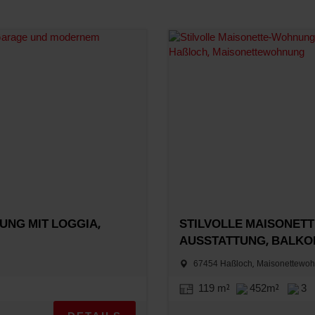
NG MIT LOGGIA,
STILVOLLE MAISONET
AUSSTATTUNG, BALKO
67454 Haßloch, Maisonettewo
119 m²
452m²
3