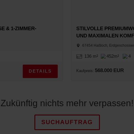
E & 1-ZIMMER-
STILVOLLE PREMIUMW
UND MAXIMALEN KOMFO
67454 Haßloch, Erdgeschoss
136 m²
452m²
4
568.000 EUR
DETAILS
Kaufpreis:
Zukünftig nichts mehr verpassen!
SUCHAUFTRAG