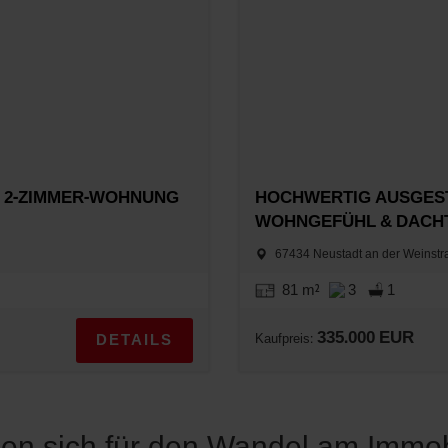
E 2-ZIMMER-WOHNUNG
HOCHWERTIG AUSGEST
WOHNGEFÜHL & DACH
67434 Neustadt an der Weinst
81 m²
3
1
335.000 EUR
DETAILS
Kaufpreis:
sen sich für den Wandel am Immo